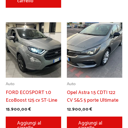
carrello
Auto
Auto
FORD ECOSPORT 1.0
Opel Astra 1.5 CDTI 122
EcoBoost 125 cv ST-Line
CV S&S 5 porte Ultimate
15.900,00
€
12.900,00
€
Aggiungi al
Aggiungi al