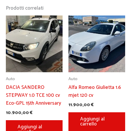
Prodotti correlati
Auto
Auto
DACIA SANDERO
Alfa Romeo Giulietta 1.6
STEPWAY 1.0 TCE 100 cv
mjet 120 cv
Eco-GPL 15th Anniversary
11.900,00
€
10.900,00
€
Aggiungi al
carrello
Aggiungi al