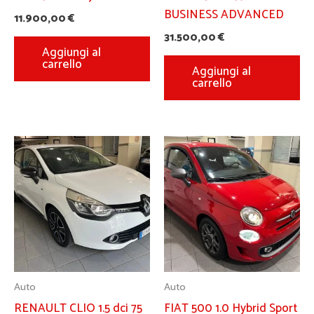
BUSINESS ADVANCED
11.900,00
€
31.500,00
€
Aggiungi al
carrello
Aggiungi al
carrello
Auto
Auto
RENAULT CLIO 1.5 dci 75
FIAT 500 1.0 Hybrid Sport