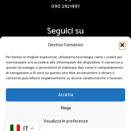
090 2921997
Seguici su
Gestisci Consenso
Per fornire le migliori esperienze, utilizziamo tecnologie come i cookie per
Via Giuseppe la Farina, 261
memorizzare e/o accedere alle informazioni del dispositivo. Il consenso a
queste tecnologie ci permetterà di elaborare dati come il comportamento
Messina, Italy
di navigazione o ID unici su questo sito. Non acconsentire o ritirare il
consenso può influire negativamente su alcune caratteristiche e funzioni.
Accetta
Copyright © 2026 Effeauto P.IVA 02954620833 |
Nega
Privacy Policy
| Realizzato da
Visualizza le preferenze
Home
Chi siamo
Servizi
IT
Parco Auto
Contatti